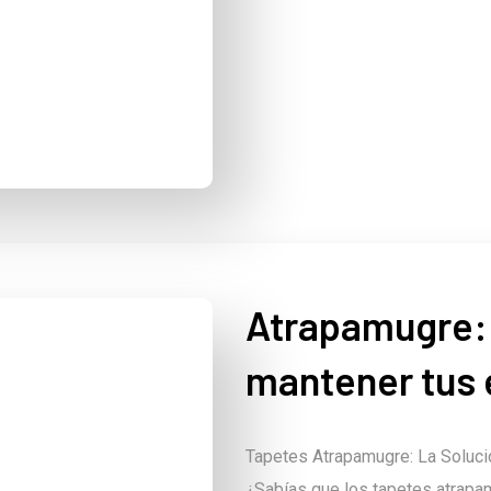
Atrapamugre: 
mantener tus 
Tapetes Atrapamugre: La Soluci
¿Sabías que los tapetes atrapa