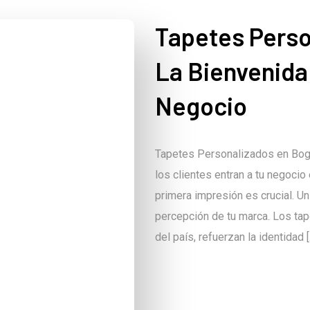
Tapetes Perso
La Bienvenida
Negocio
Tapetes Personalizados en Bogo
los clientes entran a tu negocio
primera impresión es crucial. U
percepción de tu marca. Los tap
del país, refuerzan la identidad [