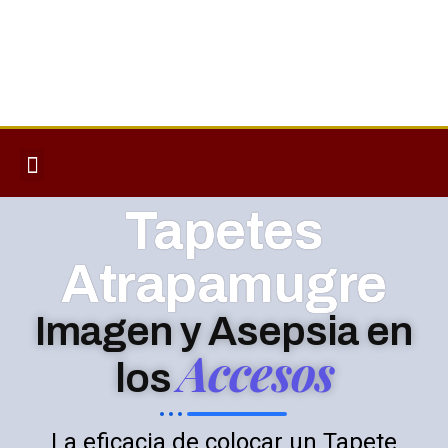
PISOS DE CAUCHO
ZONAS HUMEDAS
CINTAS ANTIDESLIZANTES
Tapetes
Atrapamugre
Imagen y Asepsia en
Accesos
los
La eficacia de colocar un Tapete